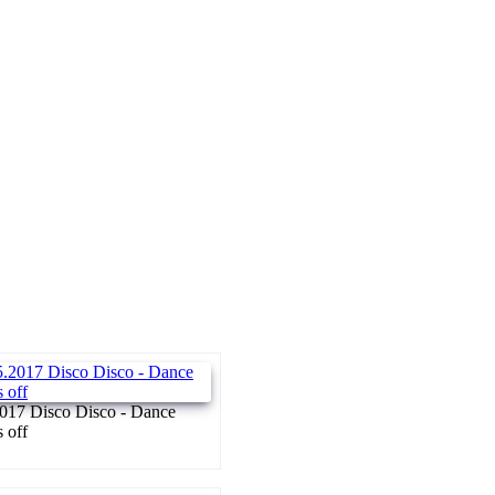
017 Disco Disco - Dance
s off