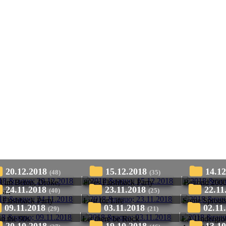
20.12.2018
15.12.2018
14.1
(48)
(35)
el im Beton, Droke,
80ies Flashback Party
Beyond 2000
24.11.2018
23.11.2018
22.1
(40)
(25)
pax
s Flashback Party
Lust for Life
Some Sprout
09.11.2018
03.11.2018
02.11
(29)
(21)
in the 90s
Let there be Rock
LA Undergrou