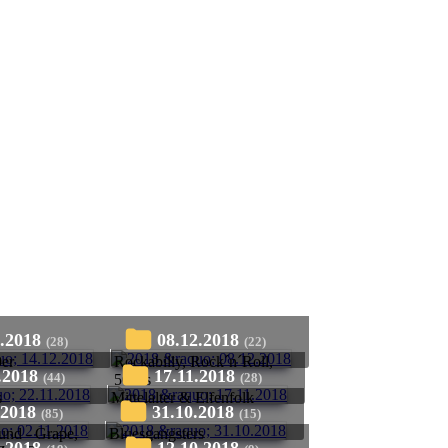
2.2018
08.12.2018
(28)
(22)
er
Rockabilly, Rock´n´Roll,
1.2018
17.11.2018
(44)
(28)
50ties
s
Mittelalter & Elfenfolk
.2018
31.10.2018
(85)
(15)
nd - Grape,
Bluesgangsters