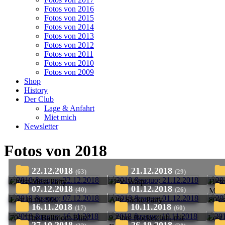
Fotos von 2016
Fotos von 2015
Fotos von 2014
Fotos von 2013
Fotos von 2012
Fotos von 2011
Fotos von 2010
Fotos von 2009
Shop
History
Der Club
Lage & Anfahrt
Miet mich
Newsletter
Fotos von 2018
22.12.2018
21.12.2018
(63)
(29)
Christ-Mess Party
Time Warp
Dist
07.12.2018
01.12.2018
(40)
(26)
Mini
Lost in the 90s
Alte Säcke Party
80ie
16.11.2018
10.11.2018
(17)
(60)
70s "The Ballroom Blitz"
9 Jahre Rocketclub, mit
Lost 