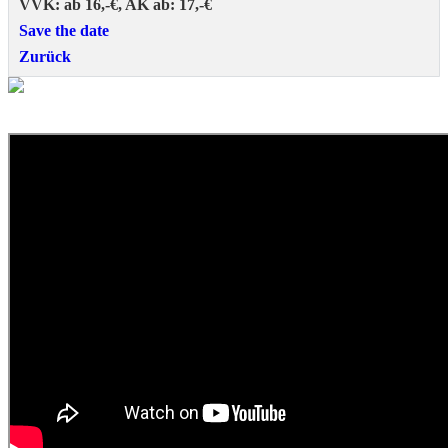
VVK: ab 16,-€, AK ab: 17,-€
Save the date
Zurück