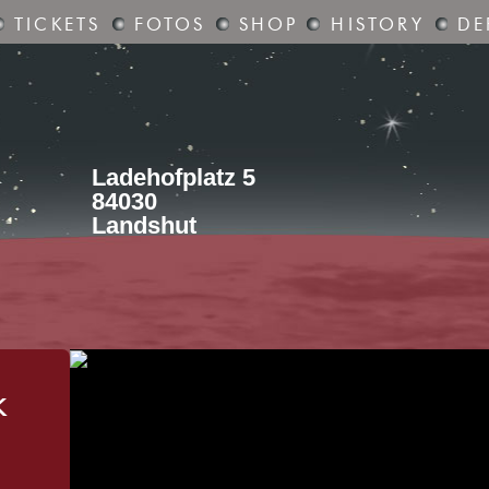
TICKETS
FOTOS
SHOP
HISTORY
DE
Ladehofplatz 5
84030
Landshut
k