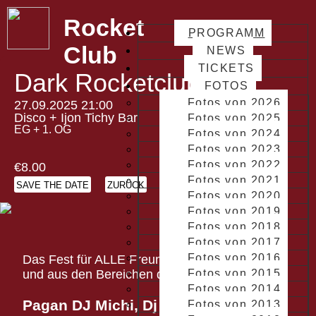
Rocket
PROGRAMM
Club
NEWS
TICKETS
Dark Rocketclub
FOTOS
Fotos von 2026
27.09.2025 21:00
Disco + Ijon Tichy Bar
Fotos von 2025
EG + 1. OG
Fotos von 2024
Fotos von 2023
Fotos von 2022
€8.00
Fotos von 2021
SAVE THE DATE
ZURÜCK
Fotos von 2020
Fotos von 2019
Fotos von 2018
Fotos von 2017
Fotos von 2016
Das Fest für ALLE Freunde dunkler Musik
und aus den Bereichen der Dämmerung.
Fotos von 2015
Fotos von 2014
Pagan DJ Michi, Dj Misanthrop &
Fotos von 2013