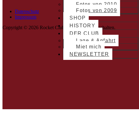
Fotos von 2010
Fotos von 2009
Datenschutz
Impressum
SHOP
HISTORY
Copyright © 2026 Rocket Club. Alle Rechte vorbehalten.
DER CLUB
Lage & Anfahrt
Miet mich
NEWSLETTER