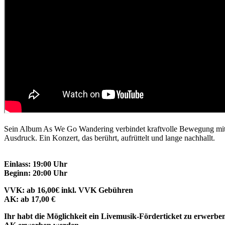
Sein Album As We Go Wandering verbindet kraftvolle Bewegung mit Mom
Ausdruck. Ein Konzert, das berührt, aufrüttelt und lange nachhallt.
Einlass: 19:00 Uhr
Beginn: 20:00 Uhr
VVK: ab 16,00€ inkl. VVK Gebühren
AK: ab 17,00 €
Ihr habt die Möglichkeit ein Livemusik-Förderticket zu erwerbe